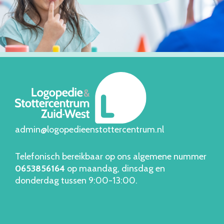
admin@logopedieenstottercentrum.nl
Telefonisch bereikbaar op ons algemene nummer
06538561
64
op maandag, dinsdag en
donderdag tussen 9:00-13:00.