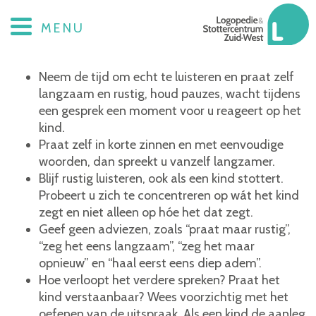
Communicatietips
MENU
Neem de tijd om echt te luisteren en praat zelf
langzaam en rustig, houd pauzes, wacht tijdens
een gesprek een moment voor u reageert op het
kind.
Praat zelf in korte zinnen en met eenvoudige
woorden, dan spreekt u vanzelf langzamer.
Blijf rustig luisteren, ook als een kind stottert.
Probeert u zich te concentreren op wát het kind
zegt en niet alleen op hóe het dat zegt.
Geef geen adviezen, zoals “praat maar rustig”,
“zeg het eens langzaam”, “zeg het maar
opnieuw” en “haal eerst eens diep adem”.
Hoe verloopt het verdere spreken? Praat het
kind verstaanbaar? Wees voorzichtig met het
oefenen van de uitspraak. Als een kind de aanleg