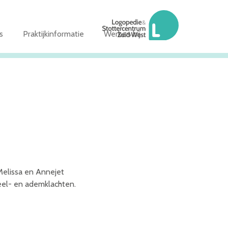
s
Praktijkinformatie
Werken bij
Melissa en Annejet
keel- en ademklachten.