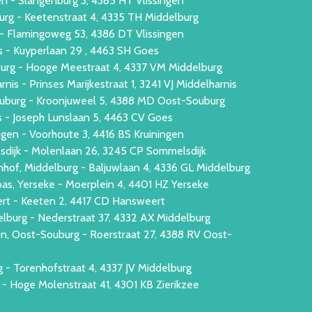
n - Slangenburg 3, 4385 HT Vlissingen
urg - Keetenstraat 4, 4335 TH Middelburg
 - Flamingoweg 53, 4386 DT Vlissingen
 - Kuyperlaan 29 , 4463 SH Goes
urg - Hooge Meestraat 4, 4337 VM Middelburg
is - Prinses Marijkestraat 1, 3241 VJ Middelharnis
uburg - Kroonjuweel 5, 4388 MD Oost-Souburg
 - Joseph Lunslaan 5, 4463 CV Goes
ngen - Voorhoute 3, 4416 BS Kruiningen
lsdijk - Molenlaan 26, 3245 CP Sommelsdijk
nhof, Middelburg - Baljuwlaan 4, 4336 GL Middelburg
as, Yerseke - Moerplein 4, 4401 HZ Yerseke
rt - Keeten 2, 4417 CD Hansweert
lburg - Nederstraat 37, 4332 AX Middelburg
, Oost-Souburg - Roerstraat 27, 4388 RV Oost-
 - Torenhofstraat 4, 4337 JV Middelburg
e - Hoge Molenstraat 41, 4301 KB Zierikzee