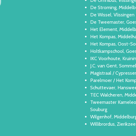
De Omnibus, Vlissinge
De Stroming, Middelb
De Wissel, Vlissingen
De Tweemaster, Goes
Het Element, Middelb
Het Kompas, Middelharn
Het Kompas, Oost-So
Holtkampschool, Goes
IKC Voorhoute, Kruini
J.C. van Gent, Somme
Magistraal / Cypresse
Parelmoer / Het Komp
Schuttevaer, Hanswee
TEC Walcheren, Midde
Tweemaster Kameleon
Souburg
Wilgenhof, Middelburg
Willibrordus, Zierikze